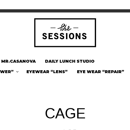
MR.CASANOVA
DAILY LUNCH STUDIO
OWER”
EYEWEAR “LENS”
EYE WEAR “REPAIR”
CAGE