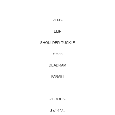
＜DJ＞
ELIF
SHOULDER TUCKLE
Y’men
DEADRAM
FARABI
＜FOOD＞
わかどん