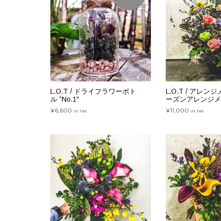
L.O.T / ドライフラワーボト
L.O.T / アレンジ
ル ”No.1″
ーズンアレンジメン
¥
6,600
¥
11,000
IN TAX
IN TAX
続きを読む
お買い物カゴに