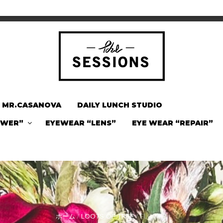
MR.CASANOVA
DAILY LUNCH STUDIO
OWER”
EYEWEAR “LENS”
EYE WEAR “REPAIR”
ホーム
/
LOOTS OF TREE
/ FLOWER