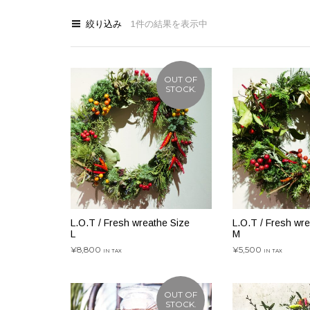
絞り込み
1件の結果を表示中
OUT OF
STOCK.
L.O.T / Fresh wreathe Size
L.O.T / Fresh wr
L
M
¥
8,800
¥
5,500
IN TAX
IN TAX
続きを読む
続きを読む
OUT OF
STOCK.