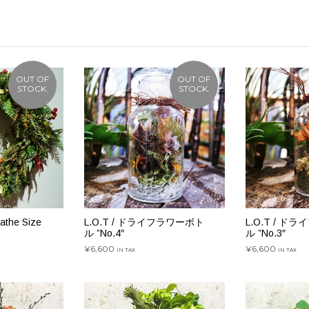
OUT OF
OUT OF
STOCK.
STOCK.
eathe Size
L.O.T / ドライフラワーボト
L.O.T / 
ル ”No.4″
ル ”No.3″
¥
6,600
¥
6,600
IN TAX
IN TAX
続きを読む
続きを読む