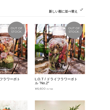
新しい順に並べ替え
OUT OF
OUT OF
STOCK.
STOCK.
ドライフラワーボト
L.O.T / ドライフラワーボト
ル ”No.2″
¥
6,600
IN TAX
続きを読む