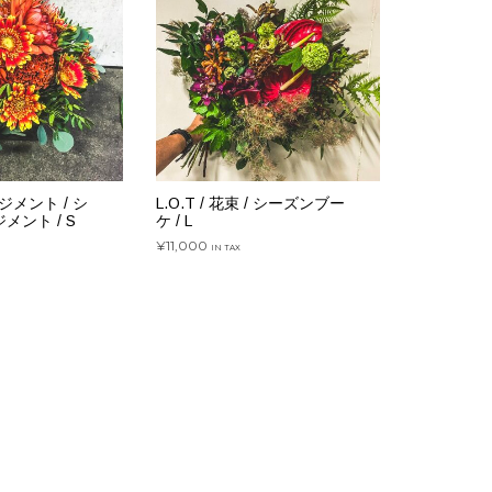
ンジメント / シ
L.O.T / 花束 / シーズンブー
ント / S
ケ / L
¥
11,000
IN TAX
ゴに追加
お買い物カゴに追加