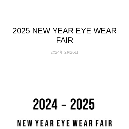
り
あ
ま
り
す。
ま
オ
す。
プ
2025 NEW YEAR EYE WEAR
オ
シ
プ
FAIR
ョ
シ
ン
ョ
2024年12月26日
は
ン
商
は
品
商
ペ
品
ー
ペ
ジ
ー
か
ジ
ら
か
選
ら
択
選
で
択
き