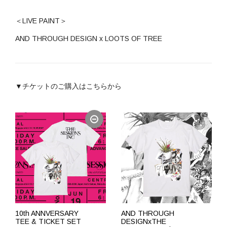
＜LIVE PAINT＞
AND THROUGH DESIGN x LOOTS OF TREE
▼チケットのご購入はこちらから
10th ANNVERSARY
AND THROUGH
TEE & TICKET SET
DESIGNxTHE