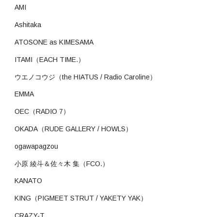
AMI
Ashitaka
ATOSONE as KIMESAMA
ITAMI（EACH TIME.）
ウエノコウジ（the HIATUS / Radio Caroline）
EMMA
OEC（RADIO 7）
OKADA（RUDE GALLERY / HOWLS）
ogawapagzou
小原
綾斗＆佐々木
集（FCO.）
KANATO
KING（PIGMEET STRUT / YAKETY YAK）
CRAZY-T