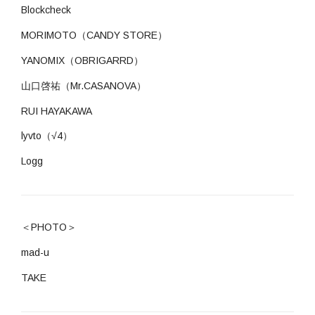
Blockcheck
MORIMOTO（CANDY STORE）
YANOMIX（OBRIGARRD）
山口啓祐（Mr.CASANOVA）
RUI HAYAKAWA
lyvto（√4）
Logg
＜PHOTO＞
mad-u
TAKE