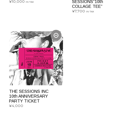
¥
10,000
SESSIONS”10th
IN TAX
COLLAGE TEE”
¥
7,700
こ
IN TAX
オプションを選択
の
こ
オプションを選択
商
の
品
商
に
品
は
に
複
は
数
複
の
数
バ
の
リ
バ
エ
リ
THE SESSIONS INC
ー
10th ANNIVERSARY
エ
PARTY TICKET
シ
ー
¥
4,000
ョ
シ
ン
続きを読む
ョ
が
ン
あ
が