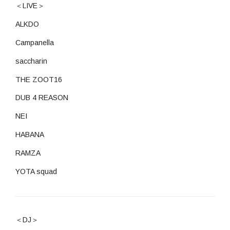
＜LIVE＞
ALKDO
Campanella
saccharin
THE ZOOT16
DUB 4 REASON
NEI
HABANA
RAMZA
YOTA squad
＜DJ＞