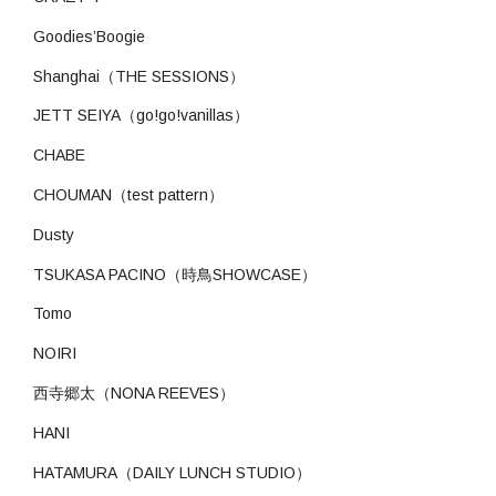
Goodies’Boogie
Shanghai（THE SESSIONS）
JETT SEIYA（go!go!vanillas）
CHABE
CHOUMAN（test pattern）
Dusty
TSUKASA PACINO（時鳥SHOWCASE）
Tomo
NOIRI
西寺郷太（NONA REEVES）
HANI
HATAMURA（DAILY LUNCH STUDIO）