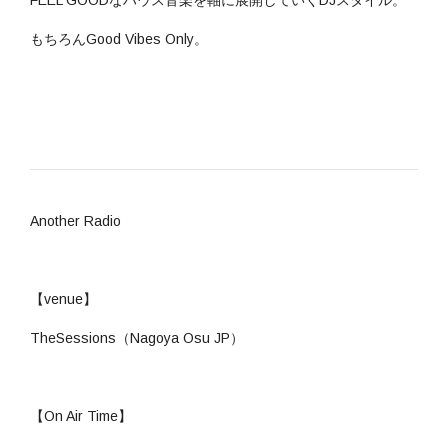
もちろんGood Vibes Only。
Another Radio
【venue】
TheSessions（Nagoya Osu JP）
【On Air Time】