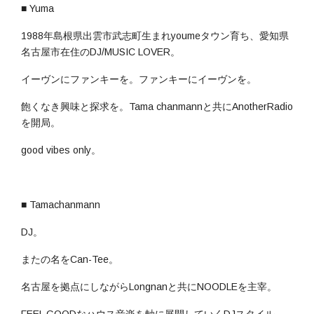
■ Yuma
1988年島根県出雲市武志町生まれyoumeタウン育ち、愛知県
名古屋市在住のDJ/MUSIC LOVER。
イーヴンにファンキーを。ファンキーにイーヴンを。
飽くなき興味と探求を。Tama chanmannと共にAnotherRadio
を開局。
good vibes only︎。
■ Tamachanmann
DJ。
またの名をCan-Tee。
名古屋を拠点にしながらLongnanと共にNOODLEを主宰。
FEEL GOODなハウス音楽を軸に展開していくDJスタイル。