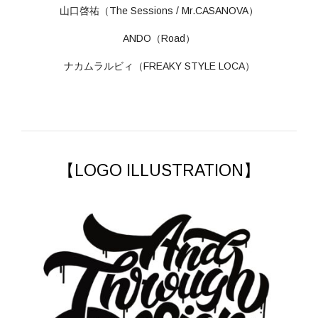
山口啓祐（The Sessions / Mr.CASANOVA）
ANDO（Road）
ナカムラルビィ（FREAKY STYLE LOCA）
【LOGO ILLUSTRATION】