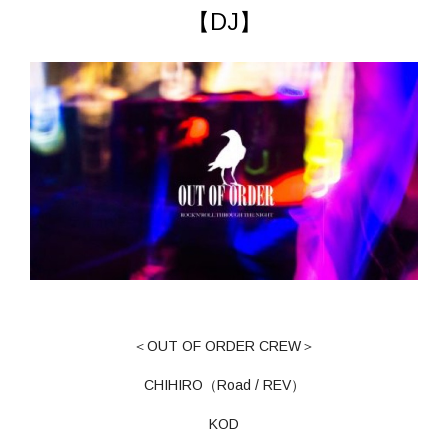
【DJ】
＜OUT OF ORDER CREW＞
CHIHIRO（Road / REV）
KOD