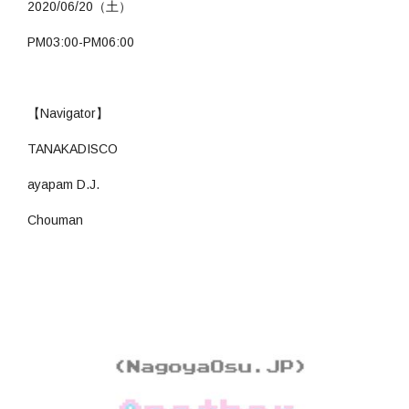
2020/06/20（土）
PM03:00-PM06:00
【Navigator】
TANAKADISCO
ayapam D.J.
Chouman