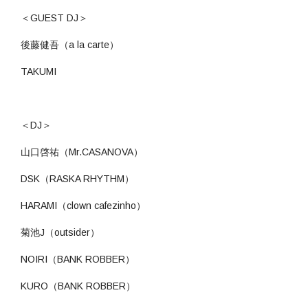
＜GUEST DJ＞
後藤健吾（a la carte）
TAKUMI
＜DJ＞
山口啓祐（Mr.CASANOVA）
DSK（RASKA RHYTHM）
HARAMI（clown cafezinho）
菊池J（outsider）
NOIRI（BANK ROBBER）
KURO（BANK ROBBER）