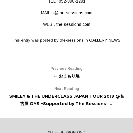
TEL : 052-898-1291
MAIL :
i@the-sessions.com
WEB：
the-sessions.com
This entry was posted by
the-sessions
in
GALLERY
,
NEWS
.
Previous Reading
← おまもり展
Next Reading
SMILEY & THE UNDERCLASS JAPAN TOUR 2019 @名
古屋 OYS −Supported by The Sessions- →
© THE SESSIONS INC