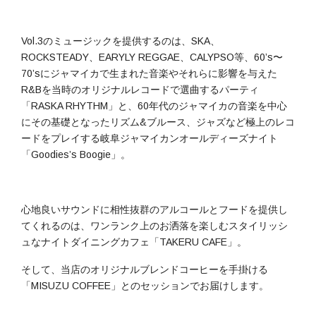
Vol.3のミュージックを提供するのは、SKA、
ROCKSTEADY、EARYLY REGGAE、CALYPSO等、60’s〜
70’sにジャマイカで生まれた音楽やそれらに影響を与えた
R&Bを当時のオリジナルレコードで選曲するパーティ
「RASKA RHYTHM」と、60年代のジャマイカの音楽を中心
にその基礎となったリズム&ブルース、ジャズなど極上のレコ
ードをプレイする岐阜ジャマイカンオールディーズナイト
「Goodies’s Boogie」。
心地良いサウンドに相性抜群のアルコールとフードを提供し
てくれるのは、ワンランク上のお洒落を楽しむスタイリッシ
ュなナイトダイニングカフェ「TAKERU CAFE」。
そして、当店のオリジナルブレンドコーヒーを手掛ける
「MISUZU COFFEE」とのセッションでお届けします。