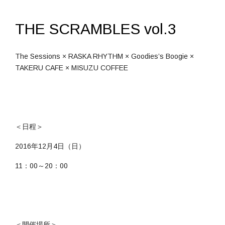
THE SCRAMBLES vol.3
The Sessions × RASKA RHYTHM × Goodies’s Boogie ×
TAKERU CAFE × MISUZU COFFEE
＜日程＞
2016年12月4日（日）
11：00～20：00
＜開催場所＞