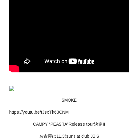
SMOKE
https://youtu.be/tJsxTk63CNM
CAMPY “PEASTA”Release tour決定!!
名古屋は11.3(sun) at club JB’S