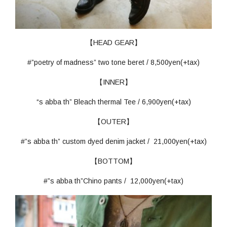
【HEAD GEAR】
#”poetry of madness” two tone beret / 8,500yen(+tax)
【INNER】
“s abba th” Bleach thermal Tee / 6,900yen(+tax)
【OUTER】
#”s abba th” custom dyed denim jacket / 21,000yen(+tax)
【BOTTOM】
#”s abba th”Chino pants / 12,000yen(+tax)