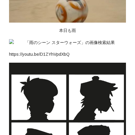
本日も雨
https://youtu.be/D1ZYhVpdXbQ