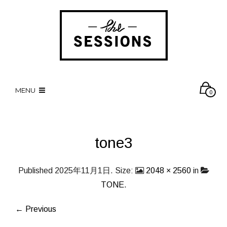
MENU
0
tone3
Published
2025年11月1日
. Size:
2048 × 2560
in
TONE.
← Previous