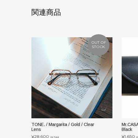
関連商品
OUT OF
STOCK.
TONE. / Margarita / Gold / Clear
Mr.CAS
Lens
Black
¥
28,600
¥
1,650
IN TAX
I