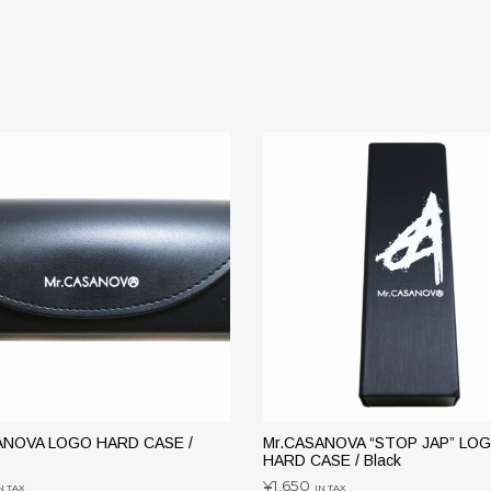
ANOVA LOGO HARD CASE /
Mr.CASANOVA “STOP JAP” LO
HARD CASE / Black
¥
1,650
N TAX
IN TAX