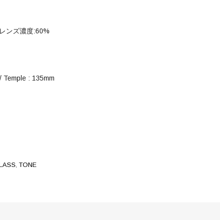
400 レンズ濃度:60%
 / Temple : 135mm
Facebook
Twitter
LASS
,
TONE
Google
Pinterest