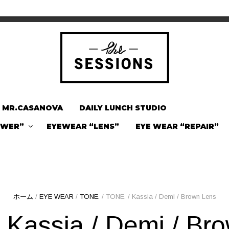
MR.CASANOVA
DAILY LUNCH STUDIO
OWER”
EYEWEAR “LENS”
EYE WEAR “REPAIR”
ホーム
/
EYE WEAR
/
TONE.
/ TONE. / Kassia / Demi / Brown Lens
 Kassia / Demi / Br