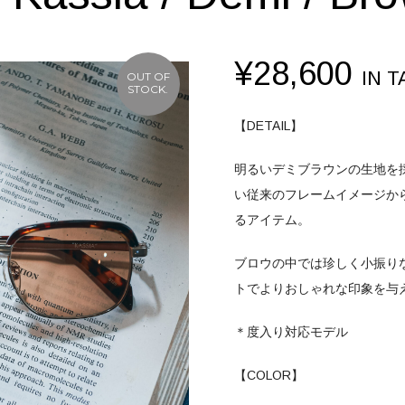
¥
28,600
IN T
OUT OF
STOCK.
【DETAIL】
明るいデミブラウンの生地を
い従来のフレームイメージか
るアイテム。
ブロウの中では珍しく小振り
トでよりおしゃれな印象を与
＊度入り対応モデル
【COLOR】