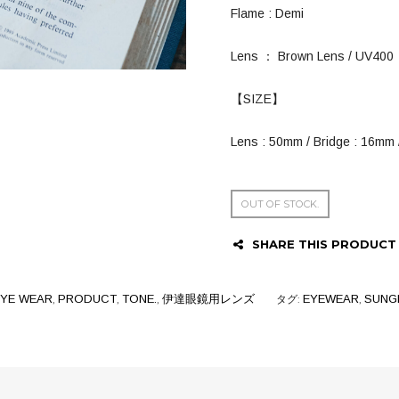
Flame : Demi
Lens ： Brown Lens / UV
【SIZE】
Lens : 50mm / Bridge : 16mm
OUT OF STOCK.
SHARE THIS PRODUCT
EYE WEAR
,
PRODUCT
,
TONE.
,
伊達眼鏡用レンズ
タグ:
EYEWEAR
,
SUNG