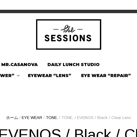
MR.CASANOVA
DAILY LUNCH STUDIO
OWER”
EYEWEAR “LENS”
EYE WEAR “REPAIR”
ホーム
/
EYE WEAR
/
TONE.
/ TONE. / EVENOS / Black / Clear Lens
EVENOS / Black / C