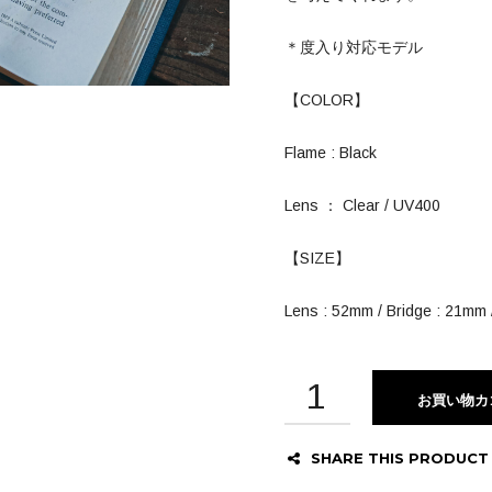
＊度入り対応モデル
【COLOR】
Flame : Black
Lens ： Clear / UV400
【SIZE】
Lens : 52mm / Bridge : 21mm
お買い物カ
SHARE THIS PRODUCT