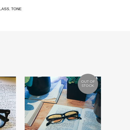
Facebook
Twitter
LASS
,
TONE
Google
Pinterest
OUT OF
STOCK.