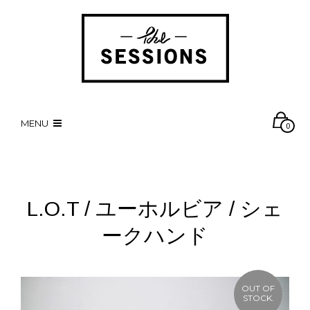
MENU
0
L.O.T / ユーホルビア / シェ
ークハンド
OUT OF
STOCK.