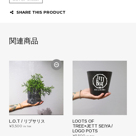
SHARE THIS PRODUCT
関連商品
L.O.T / リプサリス
LOOTS OF
¥
3,500
TREE×JETT SEIYA /
IN TAX
LOGO POTS
¥
5,500