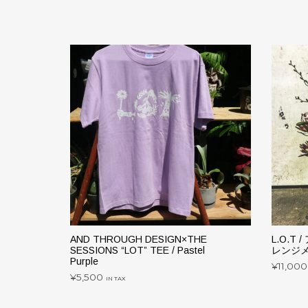
AND THROUGH DESIGN×THE
L.O.T
SESSIONS “LOT” TEE / Pastel
レンジメン
Purple
¥
11,000
¥
5,500
IN TAX
お買
こ
オプションを選択