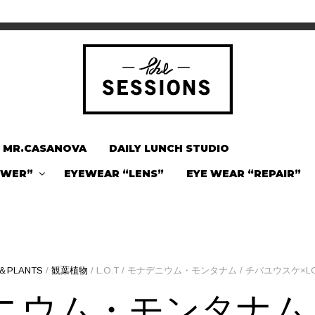
MR.CASANOVA
DAILY LUNCH STUDIO
OWER”
EYEWEAR “LENS”
EYE WEAR “REPAIR”
＆PLANTS
/
観葉植物
/ L.O.T / モナデニウム・モンタナム / チバユウスケ×LOOT
モナデニウム・モンタナム