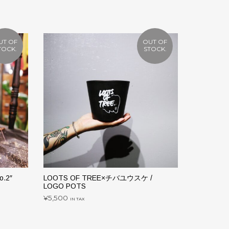
UT OF
OUT OF
TOCK.
STOCK.
.2″
LOOTS OF TREE×チバユウスケ /
L.O.T /
LOGO POTS
¥
8,800
IN 
¥
5,500
IN TAX
続きを読
続きを読む