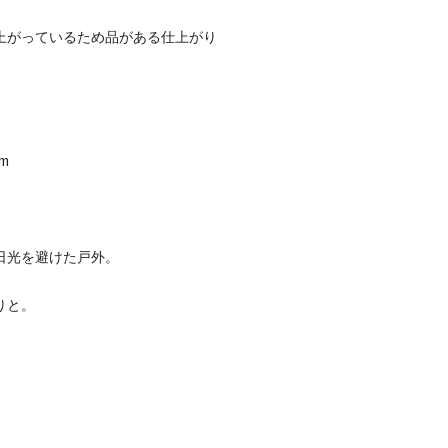
上がっているため品がある仕上がり
m
日光を避けた戸外。
りと。