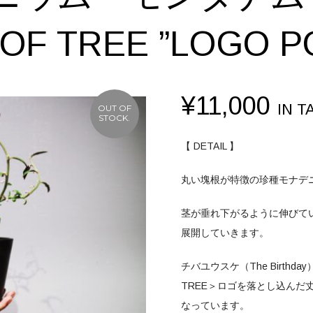
OF TREE ”LOGO P
¥
11,000
IN T
OUT OF
STOCK.
【 DETAIL 】
丸い塊根が特徴の珍種モナデ
茎が垂れ下がるように伸びて
展開していきます。
チバユウスケ（The Birthd
TREE＞ロゴを落とし込んだ
なっています。