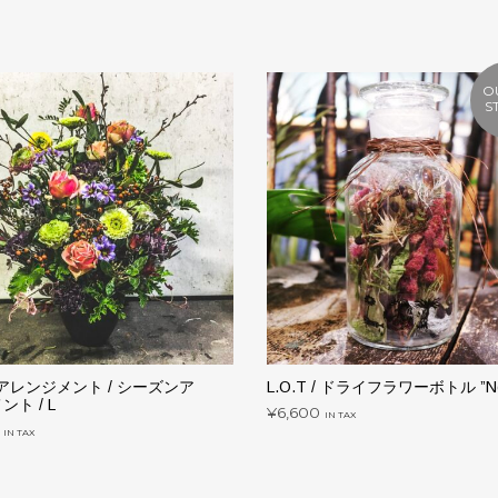
O
S
 / アレンジメント / シーズンア
L.O.T / ドライフラワーボトル ”No
ト / L
¥
6,600
IN TAX
IN TAX
続きを読む
い物カゴに追加