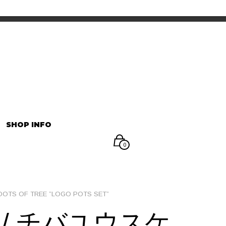
INFORMATION
マイアカウント
SHOP INFO
0
S OF TREE ”LOGO POTS SET”
 / チバユウスケ