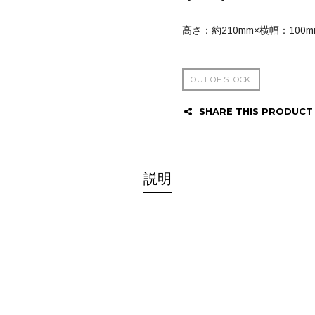
高さ：約210mm×横幅：100m
OUT OF STOCK.
SHARE THIS PRODUCT
説明