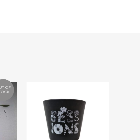
UT OF
TOCK.