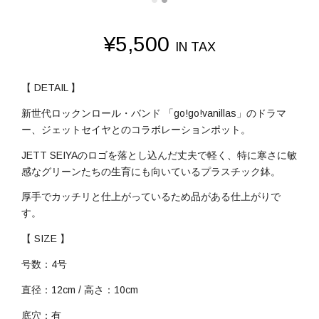
¥
5,500
IN TAX
【 DETAIL 】
新世代ロックンロール・バンド 「go!go!vanillas」のドラマ
ー、ジェットセイヤとのコラボレーションポット。
JETT SEIYAのロゴを落とし込んだ丈夫で軽く、特に寒さに敏
感なグリーンたちの生育にも向いているプラスチック鉢。
厚手でカッチリと仕上がっているため品がある仕上がりで
す。
【 SIZE 】
号数：4号
直径：12cm / 高さ：10cm
底穴：有