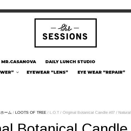
MR.CASANOVA
DAILY LUNCH STUDIO
OWER”
EYEWEAR “LENS”
EYE WEAR “REPAIR”
ホーム
/
LOOTS OF TREE
/ L.O.T / Original Botanical Candle #07 / Natural
nal Botanical Candle