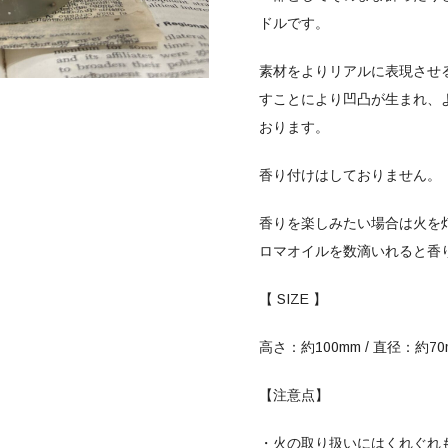
ドルです。
素材をよりリアルに表現させ
すことにより
凹凸が生まれ、
おります。
香り付けはしておりません。
香りを楽しみたい場合は
火を
ロマオイルを
数滴いれると香
【
SIZE
】
高さ：
約
100mm /
直径：
約
70
【注意点】
・火の取り扱いにはくれぐれ