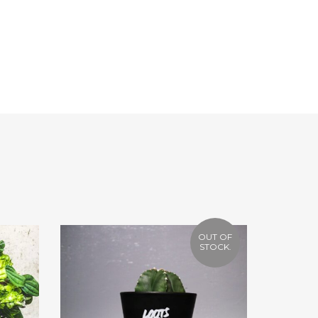
Facebook
Twitter
Google
Pinterest
OUT OF
STOCK.