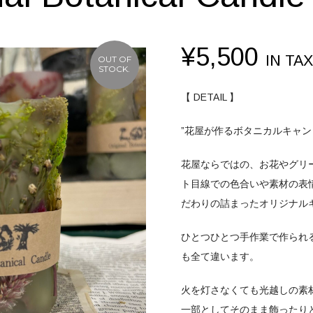
¥
5,500
IN TAX
OUT OF
STOCK.
【 DETAIL 】
”花屋が作るボタニカルキャン
花屋ならではの、
お花やグリ
ト目線での
色合いや素材の表
だわりの詰まった
オリジナル
ひとつひとつ手作業で作られ
も全て違います。
火を灯さなくても
光越しの素
一部として
そのまま飾ったり