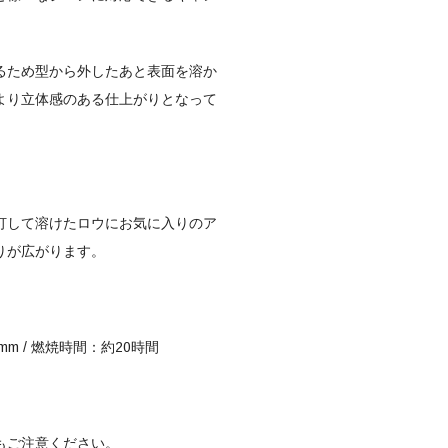
るため
型から外したあと
表面を溶か
より立体感のある
仕上がりとなって
灯して溶けたロウに
お気に入りのア
りが広がります。
mm /
燃焼時間：
約
20
時間
もご注意ください。