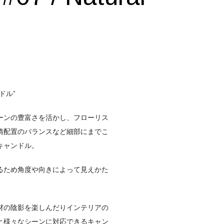
ドル”
ーンの
豊富さを活かし、
フローリス
情
配置のバランスなど
細部にまでこ
キャンドル。
るため
角度や向きによって
見えかた
材の陰影を楽しんだり
インテリアの
と
様々なシーンに対応できる
キャン