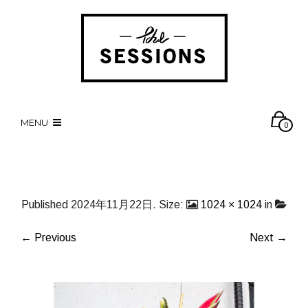
MENU
0
Published
2024年11月22日
. Size:
1024 × 1024
in
← Previous
Next →