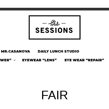
MR.CASANOVA
DAILY LUNCH STUDIO
OWER”
EYEWEAR “LENS”
EYE WEAR “REPAIR”
FAIR