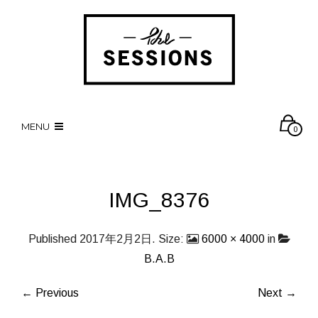
MENU
0
IMG_8376
Published
2017年2月2日
. Size:
6000 × 4000
in
B.A.B
← Previous
Next →