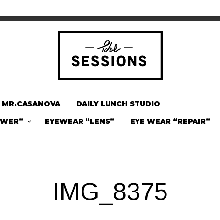
MR.CASANOVA
DAILY LUNCH STUDIO
OWER”
EYEWEAR “LENS”
EYE WEAR “REPAIR”
IMG_8375