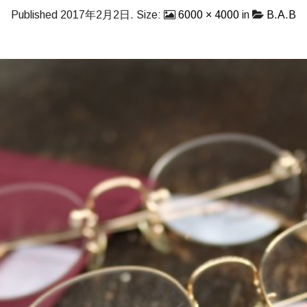
Published
2017年2月2日
. Size:
6000 × 4000
in
B.A.B