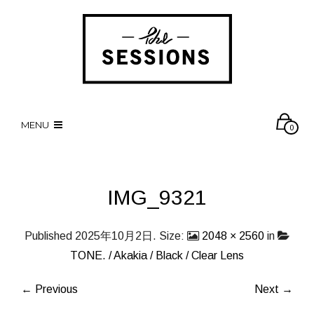
MENU
0
IMG_9321
Published
2025年10月2日
. Size:
2048 × 2560
in
TONE. / Akakia / Black / Clear Lens
← Previous
Next →