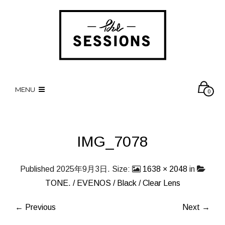
MENU
0
IMG_7078
Published
2025年9月3日
. Size:
1638 × 2048
in
TONE. / EVENOS / Black / Clear Lens
← Previous
Next →