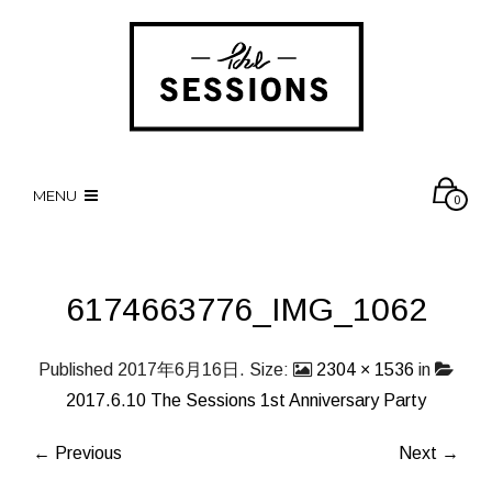
MENU
0
6174663776_IMG_1062
Published
2017年6月16日
. Size:
2304 × 1536
in
2017.6.10 The Sessions 1st Anniversary Party
← Previous
Next →