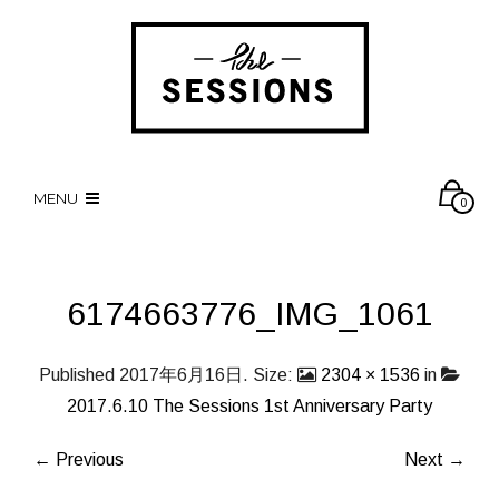
MENU
0
6174663776_IMG_1061
Published
2017年6月16日
. Size:
2304 × 1536
in
2017.6.10 The Sessions 1st Anniversary Party
← Previous
Next →