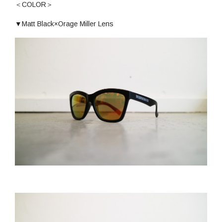
＜COLOR＞
▼Matt Black×Orage Miller Lens