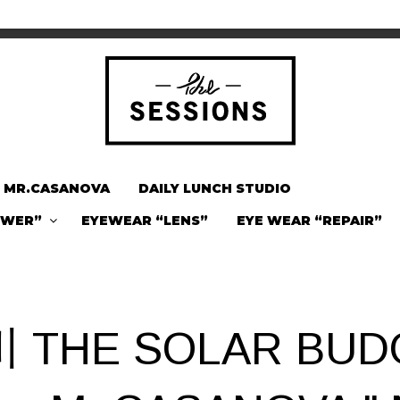
MR.CASANOVA
DAILY LUNCH STUDIO
OWER”
EYEWEAR “LENS”
EYE WEAR “REPAIR”
 THE SOLAR BUD