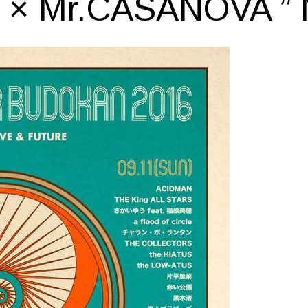
 × Mr.CASANOVA ” 