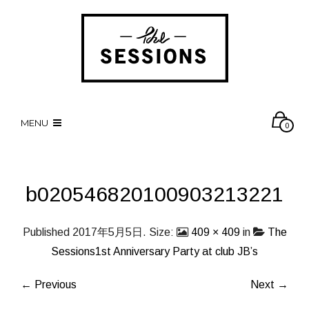
MENU
0
b020546820100903213221
Published
2017年5月5日
. Size:
409 × 409
in
The
Sessions1st Anniversary Party at club JB’s
← Previous
Next →