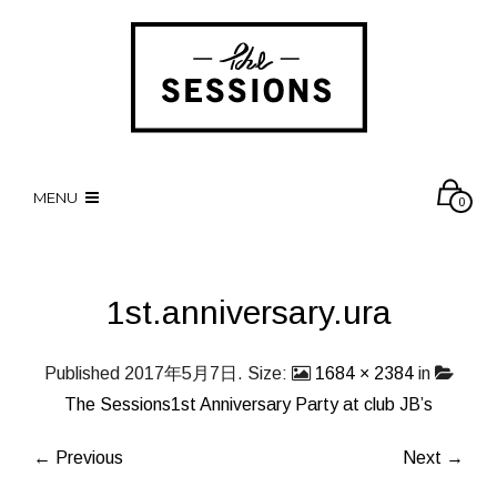
MENU
0
1st.anniversary.ura
Published
2017年5月7日
. Size:
1684 × 2384
in
The Sessions1st Anniversary Party at club JB’s
← Previous
Next →