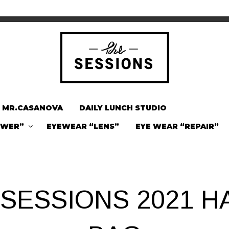
MR.CASANOVA
DAILY LUNCH STUDIO
OWER”
EYEWEAR “LENS”
EYE WEAR “REPAIR”
 SESSIONS 2021 H