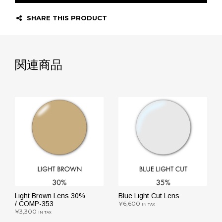
SHARE THIS PRODUCT
関連商品
Light Brown Lens 30%
Blue Light Cut Lens
/ COMP-353
¥
6,600
IN TAX
¥
3,300
IN TAX