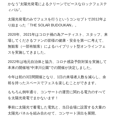
かなう”太陽光発電によるクリーンでピースなロックフェステ
ィバル”。
太陽光発電のみでフェスを行うというコンセプトで2012年よ
り始まった「THE SOLAR BUDOUKAN」。
2020年、2021年はコロナ禍の為アーティスト、スタッフ、来
場してくださるファンの皆様の健康・安全を第一に考えて、
無観客（一部有観客）によるハイブリット型オンラインフェ
スを実施してきました。
2022年は地元自治体と協力、コロナ感染予防対策を実施して
本来の開催地“中津川公園”での開催が決定しました。
今年は初の3日間開催となり、1日の来場者人数を減らし、余
裕を持ったスペースでフェスを楽しむことができます。
もちろん例年通り、コンサートの運営に関わる電力のすべて
を太陽光発電でまかないます！
事前に太陽光で蓄電した電気と、当日会場に設置する大量の
太陽光パネルを組み合わせて、コンサート演出を展開。