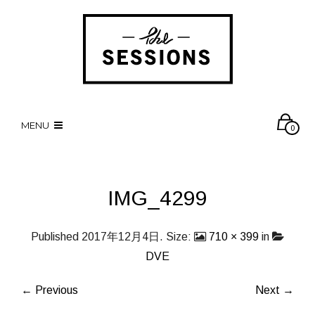
MENU
0
IMG_4299
Published
2017年12月4日
. Size:
710 × 399
in
DVE
← Previous
Next →