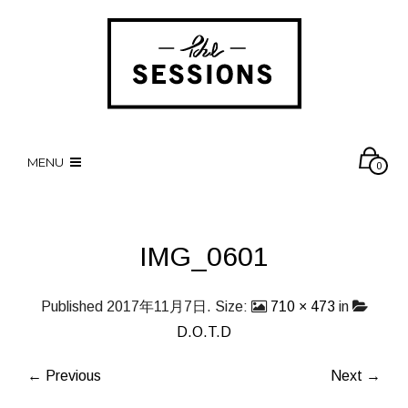
MENU
0
IMG_0601
Published
2017年11月7日
. Size:
710 × 473
in
D.O.T.D
← Previous
Next →