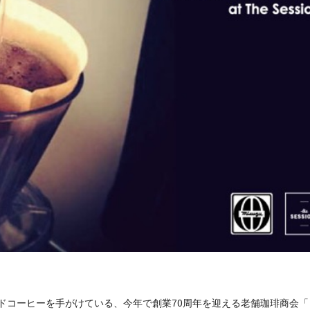
ルブレンドコーヒーを手がけている、今年で創業70周年を迎える老舗珈琲商