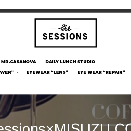
MR.CASANOVA
DAILY LUNCH STUDIO
OWER”
EYEWEAR “LENS”
EYE WEAR “REPAIR”
essions×MISUZU 