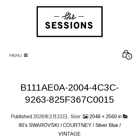
MENU
0
B111AE0A-2004-4C3C-
9263-825F367C0015
Published
2026年2月22日
. Size:
2048 × 2560
in
90’s SWAROVSKI / COURTNEY / Silver Blue /
VINTAGE