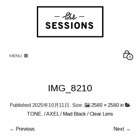
MENU
0
IMG_8210
Published
2025年10月11日
. Size:
2560 × 2560
in
TONE. / AXEL / Mad Black / Clear Lens
← Previous
Next →