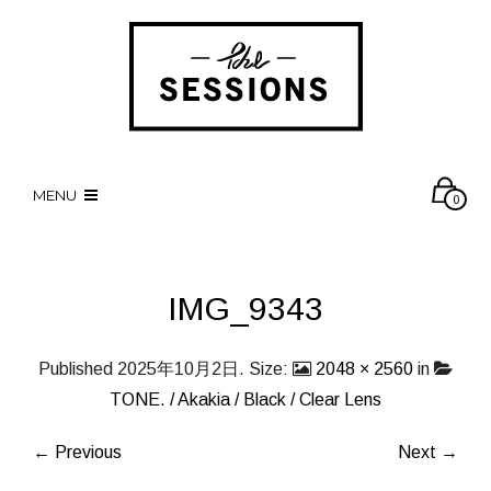
MENU
0
IMG_9343
Published
2025年10月2日
. Size:
2048 × 2560
in
TONE. / Akakia / Black / Clear Lens
← Previous
Next →