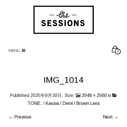
MENU
0
IMG_1014
Published
2025年9月30日
. Size:
2048 × 2560
in
TONE. / Kassia / Demi / Brown Lens
← Previous
Next →