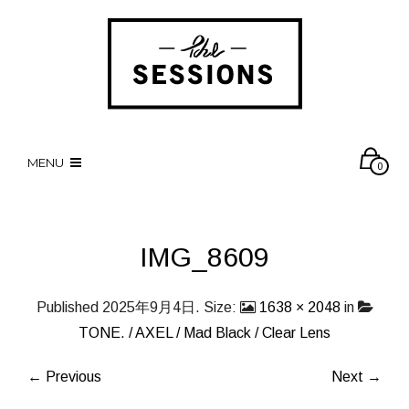
MENU
0
IMG_8609
Published
2025年9月4日
. Size:
1638 × 2048
in
TONE. / AXEL / Mad Black / Clear Lens
← Previous
Next →