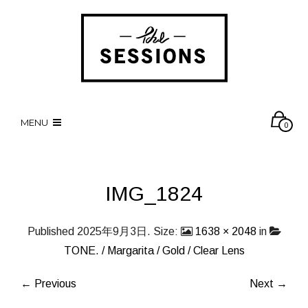
MENU
0
IMG_1824
Published
2025年9月3日
. Size:
1638 × 2048
in
TONE. / Margarita / Gold / Clear Lens
← Previous
Next →