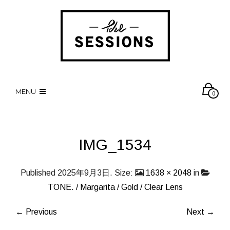
MENU
0
IMG_1534
Published
2025年9月3日
. Size:
1638 × 2048
in
TONE. / Margarita / Gold / Clear Lens
← Previous
Next →