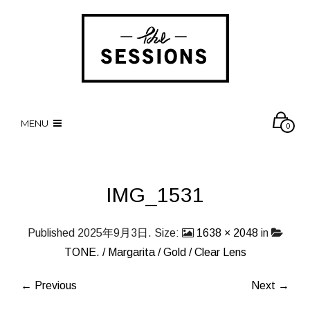
MENU
0
IMG_1531
Published
2025年9月3日
. Size:
1638 × 2048
in
TONE. / Margarita / Gold / Clear Lens
← Previous
Next →