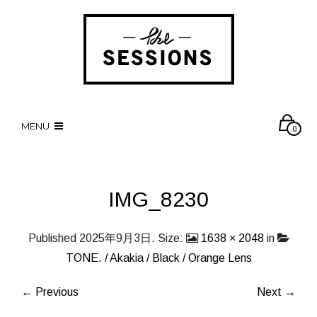
MENU
0
IMG_8230
Published
2025年9月3日
. Size:
1638 × 2048
in
TONE. / Akakia / Black / Orange Lens
← Previous
Next →