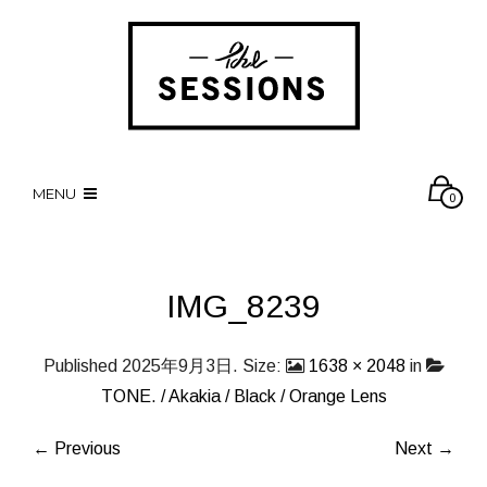
MENU
0
IMG_8239
Published
2025年9月3日
. Size:
1638 × 2048
in
TONE. / Akakia / Black / Orange Lens
← Previous
Next →