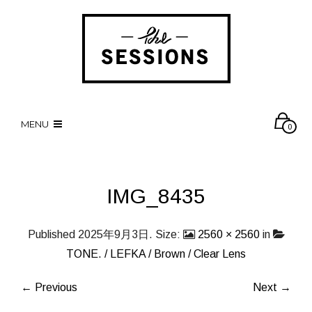
MENU
0
IMG_8435
Published
2025年9月3日
. Size:
2560 × 2560
in
TONE. / LEFKA / Brown / Clear Lens
← Previous
Next →