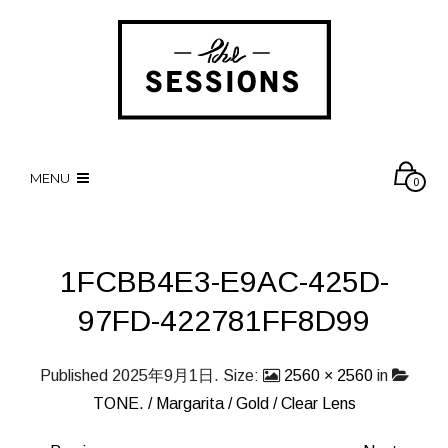
MENU
0
1FCBB4E3-E9AC-425D-
97FD-422781FF8D99
Published
2025年9月1日
. Size:
2560 × 2560
in
TONE. / Margarita / Gold / Clear Lens