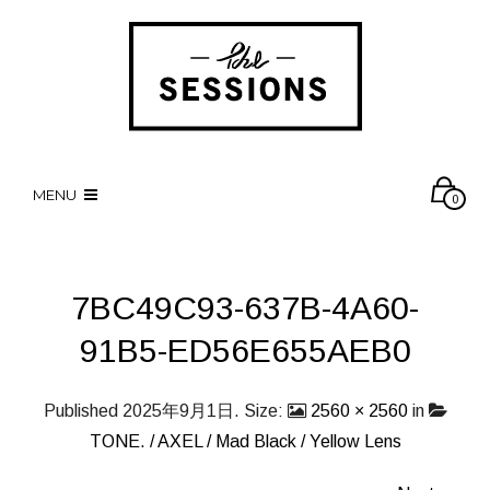
MENU
0
7BC49C93-637B-4A60-
91B5-ED56E655AEB0
Published
2025年9月1日
. Size:
2560 × 2560
in
TONE. / AXEL / Mad Black / Yellow Lens