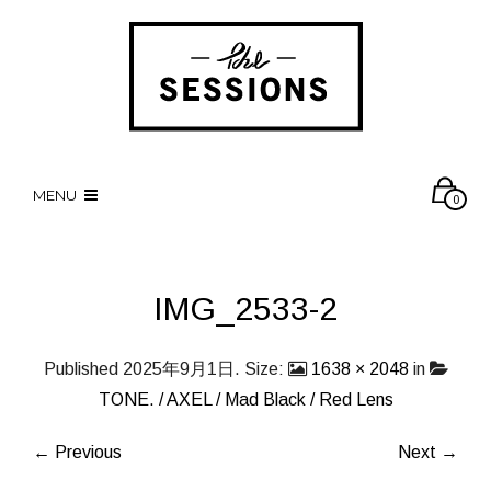
MENU
0
IMG_2533-2
Published
2025年9月1日
. Size:
1638 × 2048
in
TONE. / AXEL / Mad Black / Red Lens
← Previous
Next →