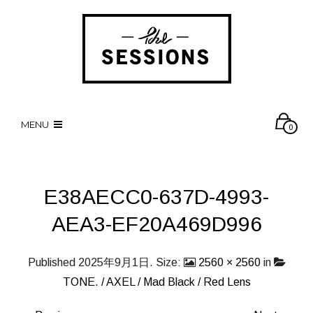
MENU
0
E38AECC0-637D-4993-
AEA3-EF20A469D996
Published
2025年9月1日
. Size:
2560 × 2560
in
TONE. / AXEL / Mad Black / Red Lens