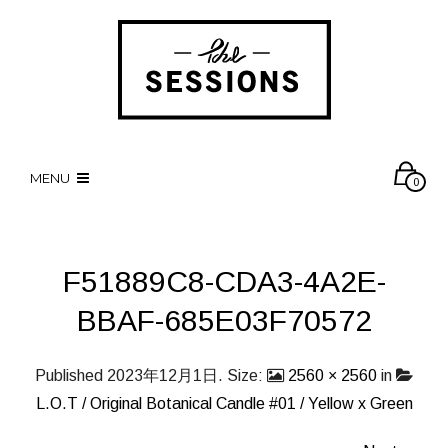
MENU
0
F51889C8-CDA3-4A2E-
BBAF-685E03F70572
Published
2023年12月1日
. Size:
2560 × 2560
in
L.O.T / Original Botanical Candle #01 / Yellow x Green